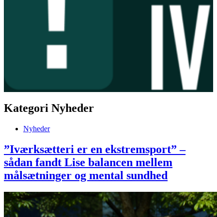
Kategori
Nyheder
Nyheder
”Iværksætteri er en ekstremsport” –
sådan fandt Lise balancen mellem
målsætninger og mental sundhed