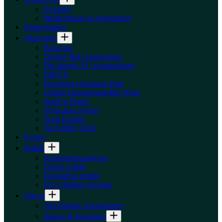
Nyheder
Medlemskab og nyhedsbrev
Partnerskaber
Aktiviteter
Boost up
Danske Blå Iværksættere
Det danske EU-formandskab
DRIVE
European-Ukrainian Hub
Global Entrepreneurship Week
StartUp Planet
Styrk dine styrker
Sund Kapital
Tech BBQ 2026
Events
Politik
Iværksætteranalysen
Dansk politik
Europæisk politik
EU’s digitale regelsæt
Om os
Om Danske Iværksættere
Impact & Resultater