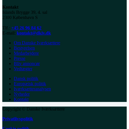
Kontakt
Islands Brygge 39, 4. sal
2300 København S
Tlf.:
+45 26 96 84 62
E-mail:
kontakt@dkiv.dk
Om Danske Iværksættere
Bestyrelsen
Medarbejdere
Presse
Bliv annoncør
Vedtægter
Dansk politik
Europæisk politik
Iværksætteranalysen
Nyheder
Kontakt
Copyright © Danske Iværksættere
Privatlivspolitik
Cookie politik