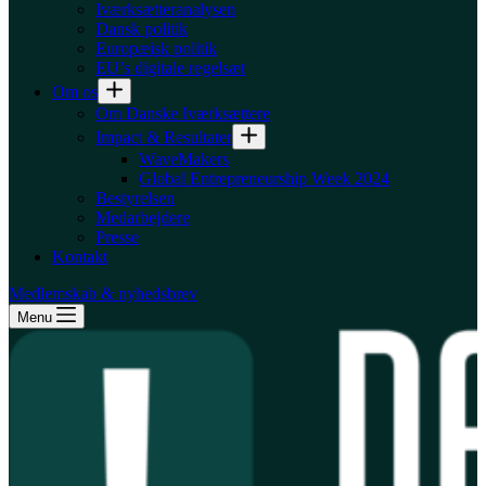
Iværksætteranalysen
Dansk politik
Europæisk politik
EU’s digitale regelsæt
Om os
Om Danske Iværksættere
Impact & Resultater
WaveMakers
Global Entrepreneurship Week 2024
Bestyrelsen
Medarbejdere
Presse
Kontakt
Medlemskab & nyhedsbrev
Menu