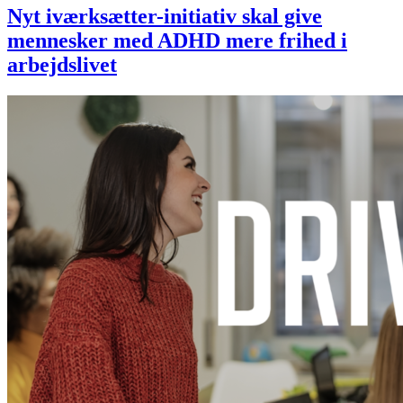
Nyt iværksætter-initiativ skal give
mennesker med ADHD mere frihed i
arbejdslivet