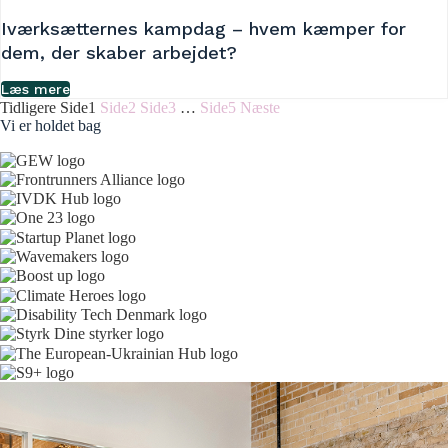
Iværksætternes kampdag – hvem kæmper for
dem, der skaber arbejdet?
Læs mere
Tidligere
Side
1
Side
2
Side
3
…
Side
5
Næste
Vi er holdet bag