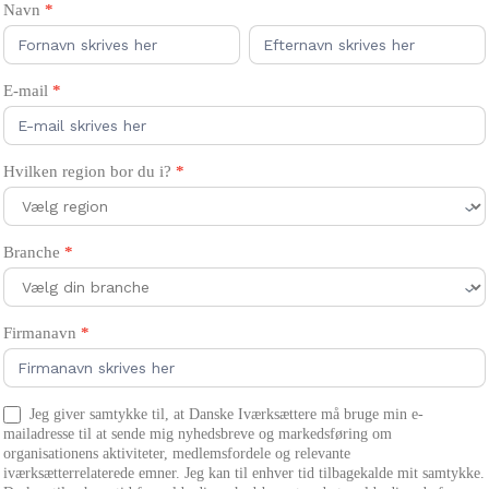
Tilmeld
Navn
*
medlemskab
Navn
Navn
og
nyhedsbrev
E-mail
*
Hvilken region bor du i?
*
Branche
*
Firmanavn
*
Jeg giver samtykke til, at Danske Iværksættere må bruge min e-
mailadresse til at sende mig nyhedsbreve og markedsføring om
organisationens aktiviteter, medlemsfordele og relevante
iværksætterrelaterede emner. Jeg kan til enhver tid tilbagekalde mit samtykke.