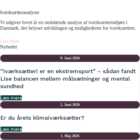
Iværksætteranalyser
Vi udgiver hvert år en omfattende analyse af iværksættermiljøet i
Danmark, der belyser udviklingen og mulighederne for iværksættere.
Læs mere
Nyheder
9. Juni 2026
”Iværksætteri er en ekstremsport” – sådan fandt
Lise balancen mellem målsætninger og mental
sundhed
Læs mere
2. Juni 2026
Er du årets klimaiværksætter?
Læs mere
1. Maj 2026