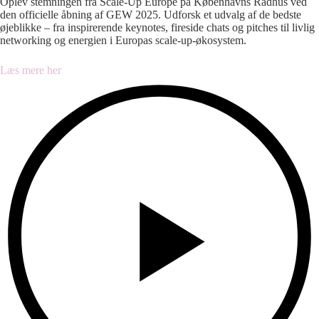
Oplev stemningen fra Scale-Up Europe på Københavns Rådhus ved
den officielle åbning af GEW 2025. Udforsk et udvalg af de bedste
øjeblikke – fra inspirerende keynotes, fireside chats og pitches til livlig
networking og energien i Europas scale-up-økosystem.
Læs mere her