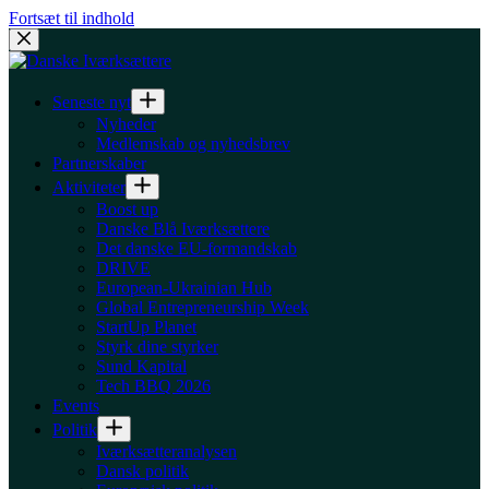
Fortsæt til indhold
Seneste nyt
Nyheder
Medlemskab og nyhedsbrev
Partnerskaber
Aktiviteter
Boost up
Danske Blå Iværksættere
Det danske EU-formandskab
DRIVE
European-Ukrainian Hub
Global Entrepreneurship Week
StartUp Planet
Styrk dine styrker
Sund Kapital
Tech BBQ 2026
Events
Politik
Iværksætteranalysen
Dansk politik