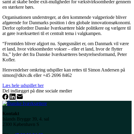
samt at skabe bedre exit-muligheder for vækstvirksomheder gennem
en stærkere børs.
Organisationen understreger, at den kommende valgperiode bliver
afgørende for Danmarks position i den globale innovationsøkonomi.
Derfor opfordrer Danske Iværksættere både politikere og vælgere til
at gøre iværksætteri til et centralt tema i valgkampen.
“Fremtiden bliver afgjort nu. Spørgsmålet er, om Danmark vil være
et land, hvor virksomheder vokser – eller et land, hvor de flytter
fra,” lyder det fra Danske Iværksætteres bestyrelsesformand, Peter
Kofler.
Henvendelser omkring udspiller kan rettes til Simon Andersen på
simon@dkiv.dk eller +45 2696 8462
Læs hele udspillet her
Del indlægget på dine sociale medier
Kontakt
Islands Brygge 39, 4. sal
2300 København S