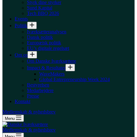
Styrk dine styrker
Sund Kapital
Tech BBQ 2026
Events
Politik
Iværksætteranalysen
Dansk politik
Europæisk politik
EU’s digitale regelsæt
Om os
Om Danske Iværksættere
Impact & Resultater
WaveMakers
Global Entrepreneurship Week 2024
Bestyrelsen
Medarbejdere
Presse
Kontakt
Medlemskab & nyhedsbrev
Menu
Medlemskab & nyhedsbrev
Menu