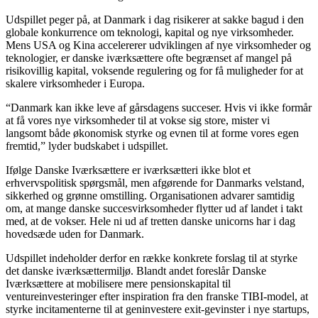
Udspillet peger på, at Danmark i dag risikerer at sakke bagud i den
globale konkurrence om teknologi, kapital og nye virksomheder.
Mens USA og Kina accelererer udviklingen af nye virksomheder og
teknologier, er danske iværksættere ofte begrænset af mangel på
risikovillig kapital, voksende regulering og for få muligheder for at
skalere virksomheder i Europa.
“Danmark kan ikke leve af gårsdagens succeser. Hvis vi ikke formår
at få vores nye virksomheder til at vokse sig store, mister vi
langsomt både økonomisk styrke og evnen til at forme vores egen
fremtid,” lyder budskabet i udspillet.
Ifølge Danske Iværksættere er iværksætteri ikke blot et
erhvervspolitisk spørgsmål, men afgørende for Danmarks velstand,
sikkerhed og grønne omstilling. Organisationen advarer samtidig
om, at mange danske succesvirksomheder flytter ud af landet i takt
med, at de vokser. Hele ni ud af tretten danske unicorns har i dag
hovedsæde uden for Danmark.
Udspillet indeholder derfor en række konkrete forslag til at styrke
det danske iværksættermiljø. Blandt andet foreslår Danske
Iværksættere at mobilisere mere pensionskapital til
ventureinvesteringer efter inspiration fra den franske TIBI-model, at
styrke incitamenterne til at geninvestere exit-gevinster i nye startups,