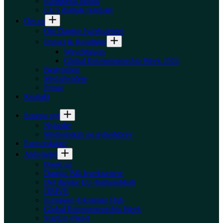
Europæisk politik
EU’s digitale regelsæt
Om os
Om Danske Iværksættere
Impact & Resultater
WaveMakers
Global Entrepreneurship Week 2024
Bestyrelsen
Medarbejdere
Presse
Kontakt
Seneste nyt
Nyheder
Medlemskab og nyhedsbrev
Partnerskaber
Aktiviteter
Boost up
Danske Blå Iværksættere
Det danske EU-formandskab
DRIVE
European-Ukrainian Hub
Global Entrepreneurship Week
StartUp Planet