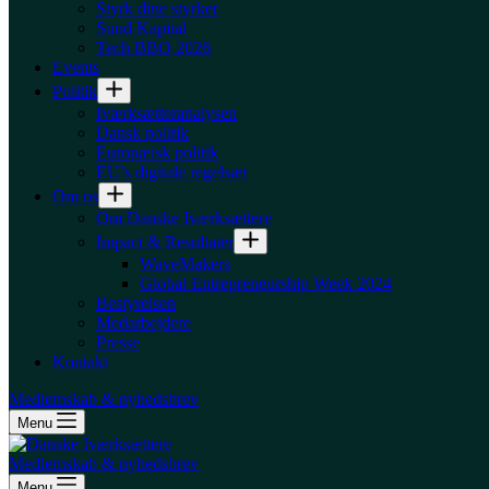
Styrk dine styrker
Sund Kapital
Tech BBQ 2026
Events
Politik
Iværksætteranalysen
Dansk politik
Europæisk politik
EU’s digitale regelsæt
Om os
Om Danske Iværksættere
Impact & Resultater
WaveMakers
Global Entrepreneurship Week 2024
Bestyrelsen
Medarbejdere
Presse
Kontakt
Medlemskab & nyhedsbrev
Menu
Medlemskab & nyhedsbrev
Menu