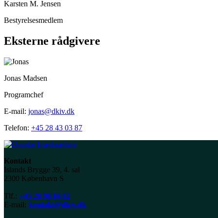
Karsten M. Jensen
Bestyrelsesmedlem
Eksterne rådgivere
Jonas Madsen
Programchef
E-mail:
jonas@dkiv.dk
Telefon:
+45 28 43 03 87
Kontakt
Islands Brygge 39, 4. sal
2300 København S
Tlf.:
+45 26 96 84 62
E-mail:
kontakt@dkiv.dk