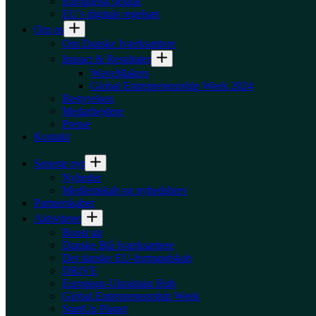
Europæisk politik
EU’s digitale regelsæt
Om os
Om Danske Iværksættere
Impact & Resultater
WaveMakers
Global Entrepreneurship Week 2024
Bestyrelsen
Medarbejdere
Presse
Kontakt
Seneste nyt
Nyheder
Medlemskab og nyhedsbrev
Partnerskaber
Aktiviteter
Boost up
Danske Blå Iværksættere
Det danske EU-formandskab
DRIVE
European-Ukrainian Hub
Global Entrepreneurship Week
StartUp Planet