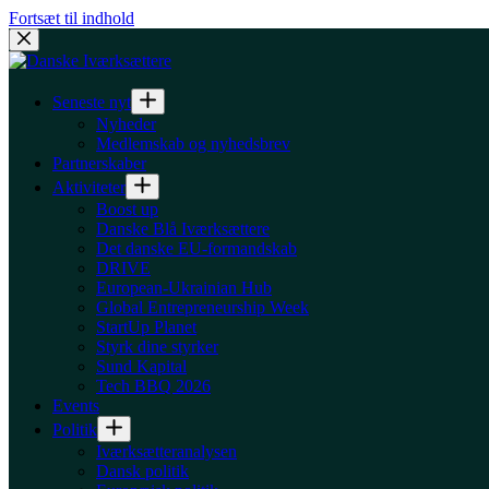
Fortsæt til indhold
Seneste nyt
Nyheder
Medlemskab og nyhedsbrev
Partnerskaber
Aktiviteter
Boost up
Danske Blå Iværksættere
Det danske EU-formandskab
DRIVE
European-Ukrainian Hub
Global Entrepreneurship Week
StartUp Planet
Styrk dine styrker
Sund Kapital
Tech BBQ 2026
Events
Politik
Iværksætteranalysen
Dansk politik