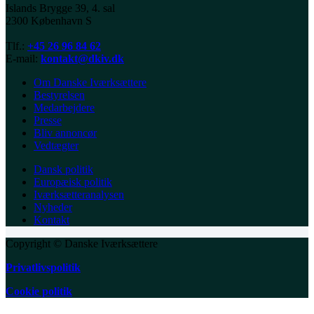
Islands Brygge 39, 4. sal
2300 København S
Tlf.:
+45 26 96 84 62
E-mail:
kontakt@dkiv.dk
Om Danske Iværksættere
Bestyrelsen
Medarbejdere
Presse
Bliv annoncør
Vedtægter
Dansk politik
Europæisk politik
Iværksætteranalysen
Nyheder
Kontakt
Copyright © Danske Iværksættere
Privatlivspolitik
Cookie politik