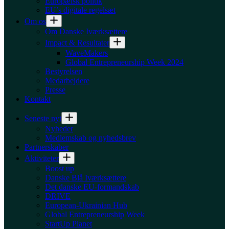
Europæisk politik
EU’s digitale regelsæt
Om os
Om Danske Iværksættere
Impact & Resultater
WaveMakers
Global Entrepreneurship Week 2024
Bestyrelsen
Medarbejdere
Presse
Kontakt
Seneste nyt
Nyheder
Medlemskab og nyhedsbrev
Partnerskaber
Aktiviteter
Boost up
Danske Blå Iværksættere
Det danske EU-formandskab
DRIVE
European-Ukrainian Hub
Global Entrepreneurship Week
StartUp Planet