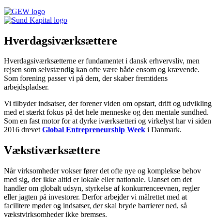
Hverdagsiværksættere
Hverdagsiværksætterne er fundamentet i dansk erhvervsliv, men
rejsen som selvstændig kan ofte være både ensom og krævende.
Som forening passer vi på dem, der skaber fremtidens
arbejdspladser.
Vi tilbyder indsatser, der forener viden om opstart, drift og udvikling
med et stærkt fokus på det hele menneske og den mentale sundhed.
Som en fast motor for at dyrke iværksætteri og virkelyst har vi siden
2016 drevet
Global Entrepreneurship Week
i Danmark.
Vækstiværksættere
Når virksomheder vokser fører det ofte nye og komplekse behov
med sig, der ikke altid er lokale eller nationale. Uanset om det
handler om globalt udsyn, styrkelse af konkurrenceevnen, regler
eller jagten på investorer. Derfor arbejder vi målrettet med at
facilitere møder og indsatser, der skal bryde barrierer ned, så
vækstvirksomheder ikke bremses.