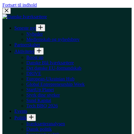
Fortsæt til indhold
Seneste nyt
Nyheder
Medlemskab og nyhedsbrev
Partnerskaber
Aktiviteter
Boost up
Danske Blå Iværksættere
Det danske EU-formandskab
DRIVE
European-Ukrainian Hub
Global Entrepreneurship Week
StartUp Planet
Styrk dine styrker
Sund Kapital
Tech BBQ 2026
Events
Politik
Iværksætteranalysen
Dansk politik