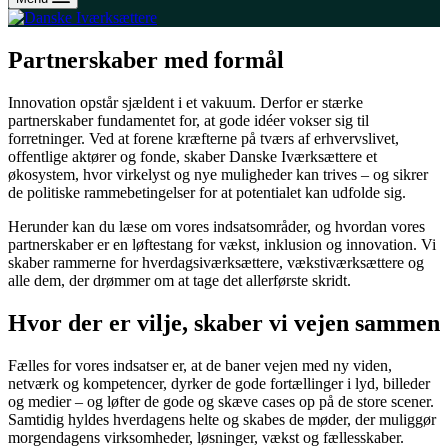
Partnerskaber med formål
Innovation opstår sjældent i et vakuum. Derfor er stærke
partnerskaber fundamentet for, at gode idéer vokser sig til
forretninger. Ved at forene kræfterne på tværs af erhvervslivet,
offentlige aktører og fonde, skaber Danske Iværksættere et
økosystem, hvor virkelyst og nye muligheder kan trives – og sikrer
de politiske rammebetingelser for at potentialet kan udfolde sig.
Herunder kan du læse om vores indsatsområder, og hvordan vores
partnerskaber er en løftestang for vækst, inklusion og innovation. Vi
skaber rammerne for hverdagsiværksættere, vækstiværksættere og
alle dem, der drømmer om at tage det allerførste skridt.
Hvor der er vilje, skaber vi vejen sammen
Fælles for vores indsatser er, at de baner vejen med ny viden,
netværk og kompetencer, dyrker de gode fortællinger i lyd, billeder
og medier – og løfter de gode og skæve cases op på de store scener.
Samtidig hyldes hverdagens helte og skabes de møder, der muliggør
morgendagens virksomheder, løsninger, vækst og fællesskaber.