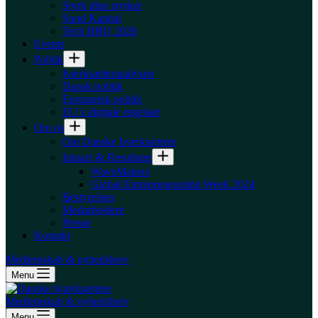
Styrk dine styrker
Sund Kapital
Tech BBQ 2026
Events
Politik
Iværksætteranalysen
Dansk politik
Europæisk politik
EU’s digitale regelsæt
Om os
Om Danske Iværksættere
Impact & Resultater
WaveMakers
Global Entrepreneurship Week 2024
Bestyrelsen
Medarbejdere
Presse
Kontakt
Medlemskab & nyhedsbrev
Menu
Medlemskab & nyhedsbrev
Menu