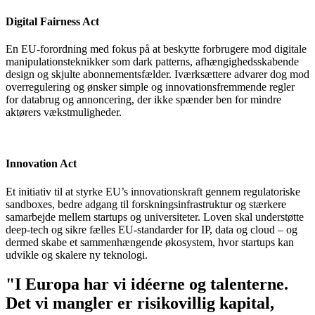
Digital Fairness Act
En EU-forordning med fokus på at beskytte forbrugere mod digitale
manipulationsteknikker som dark patterns, afhængighedsskabende
design og skjulte abonnementsfælder. Iværksættere advarer dog mod
overregulering og ønsker simple og innovationsfremmende regler
for databrug og annoncering, der ikke spænder ben for mindre
aktørers vækstmuligheder.
Innovation Act
Et initiativ til at styrke EU’s innovationskraft gennem regulatoriske
sandboxes, bedre adgang til forskningsinfrastruktur og stærkere
samarbejde mellem startups og universiteter. Loven skal understøtte
deep-tech og sikre fælles EU-standarder for IP, data og cloud – og
dermed skabe et sammenhængende økosystem, hvor startups kan
udvikle og skalere ny teknologi.
"I Europa har vi idéerne og talenterne.
Det vi mangler er risikovillig kapital,