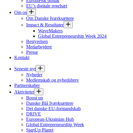
Europæisk politik
EU’s digitale regelsæt
Om os
Om Danske Iværksættere
Impact & Resultater
WaveMakers
Global Entrepreneurship Week 2024
Bestyrelsen
Medarbejdere
Presse
Kontakt
Seneste nyt
Nyheder
Medlemskab og nyhedsbrev
Partnerskaber
Aktiviteter
Boost up
Danske Blå Iværksættere
Det danske EU-formandskab
DRIVE
European-Ukrainian Hub
Global Entrepreneurship Week
StartUp Planet