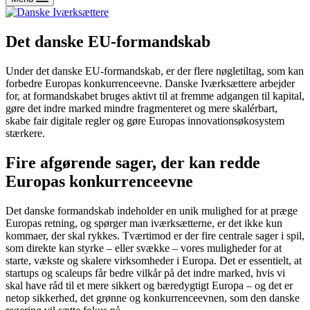
Det danske EU-formandskab
Under det danske EU-formandskab, er der flere nøgletiltag, som kan
forbedre Europas konkurrenceevne. Danske Iværksættere arbejder
for, at formandskabet bruges aktivt til at fremme adgangen til kapital,
gøre det indre marked mindre fragmenteret og mere skalérbart,
skabe fair digitale regler og gøre Europas innovationsøkosystem
stærkere.
Fire afgørende sager, der kan redde
Europas konkurrenceevne
Det danske formandskab indeholder en unik mulighed for at præge
Europas retning, og spørger man iværksætterne, er det ikke kun
kommaer, der skal rykkes. Tværtimod er der fire centrale sager i spil,
som direkte kan styrke – eller svække – vores muligheder for at
starte, vækste og skalere virksomheder i Europa. Det er essentielt, at
startups og scaleups får bedre vilkår på det indre marked, hvis vi
skal have råd til et mere sikkert og bæredygtigt Europa – og det er
netop sikkerhed, det grønne og konkurrenceevnen, som den danske