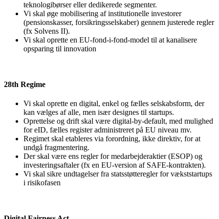
teknologibørser eller dedikerede segmenter.
Vi skal øge mobilisering af institutionelle investorer
(pensionskasser, forsikringsselskaber) gennem justerede regler
(fx Solvens II).
Vi skal oprette en EU-fond-i-fond-model til at kanalisere
opsparing til innovation
28th Regime
Vi skal oprette en digital, enkel og fælles selskabsform, der
kan vælges af alle, men især designes til startups.
Oprettelse og drift skal være digital-by-default, med mulighed
for eID, fælles register administreret på EU niveau mv.
Regimet skal etableres via forordning, ikke direktiv, for at
undgå fragmentering.
Der skal være ens regler for medarbejderaktier (ESOP) og
investeringsaftaler (fx en EU-version af SAFE-kontrakten).
Vi skal sikre undtagelser fra statsstøtteregler for vækststartups
i risikofasen
Digital Fairness Act