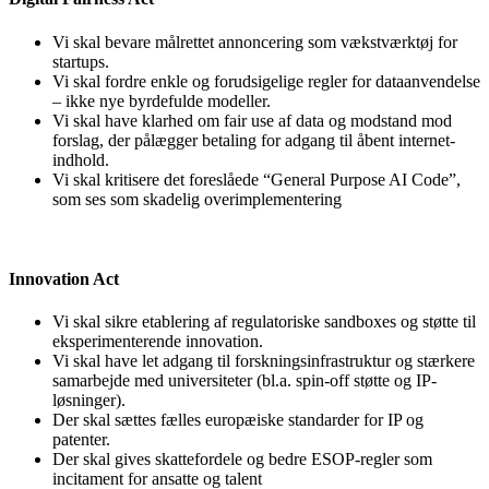
Vi skal bevare målrettet annoncering som vækstværktøj for
startups.
Vi skal fordre enkle og forudsigelige regler for dataanvendelse
– ikke nye byrdefulde modeller.
Vi skal have klarhed om fair use af data og modstand mod
forslag, der pålægger betaling for adgang til åbent internet-
indhold.
Vi skal kritisere det foreslåede “General Purpose AI Code”,
som ses som skadelig overimplementering
Innovation Act
Vi skal sikre etablering af regulatoriske sandboxes og støtte til
eksperimenterende innovation.
Vi skal have let adgang til forskningsinfrastruktur og stærkere
samarbejde med universiteter (bl.a. spin-off støtte og IP-
løsninger).
Der skal sættes fælles europæiske standarder for IP og
patenter.
Der skal gives skattefordele og bedre ESOP-regler som
incitament for ansatte og talent