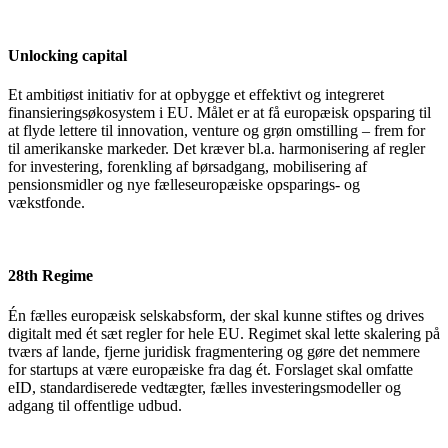
Unlocking capital
Et ambitiøst initiativ for at opbygge et effektivt og integreret
finansieringsøkosystem i EU. Målet er at få europæisk opsparing til
at flyde lettere til innovation, venture og grøn omstilling – frem for
til amerikanske markeder. Det kræver bl.a. harmonisering af regler
for investering, forenkling af børsadgang, mobilisering af
pensionsmidler og nye fælleseuropæiske opsparings- og
vækstfonde.
28th Regime
Én fælles europæisk selskabsform, der skal kunne stiftes og drives
digitalt med ét sæt regler for hele EU. Regimet skal lette skalering på
tværs af lande, fjerne juridisk fragmentering og gøre det nemmere
for startups at være europæiske fra dag ét. Forslaget skal omfatte
eID, standardiserede vedtægter, fælles investeringsmodeller og
adgang til offentlige udbud.