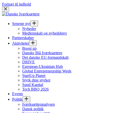
Fortsæt til indhold
Seneste nyt
Nyheder
Medlemskab og nyhedsbrev
Partnerskaber
Aktiviteter
Boost up
Danske Blå Iværksættere
Det danske EU-formandskab
DRIVE
European-Ukrainian Hub
Global Entrepreneurship Week
StartUp Planet
Styrk dine styrker
Sund Kapital
Tech BBQ 2026
Events
Politik
Iværksætteranalysen
Dansk politik