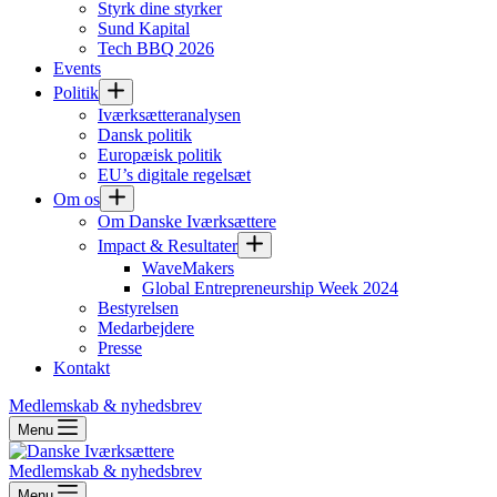
Styrk dine styrker
Sund Kapital
Tech BBQ 2026
Events
Politik
Iværksætteranalysen
Dansk politik
Europæisk politik
EU’s digitale regelsæt
Om os
Om Danske Iværksættere
Impact & Resultater
WaveMakers
Global Entrepreneurship Week 2024
Bestyrelsen
Medarbejdere
Presse
Kontakt
Medlemskab & nyhedsbrev
Menu
Medlemskab & nyhedsbrev
Menu