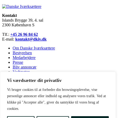
Kontakt
Islands Brygge 39, 4. sal
2300 København S
Tlf.:
+45 26 96 84 62
E-mail:
kontakt@dkiv.dk
Om Danske Iværksættere
Bestyrelsen
Medarbejdere
Presse
Bliv annoncør
Vedtægter
Vi værdsætter dit privatliv
Dansk politik
Europæisk politik
Vi bruger cookies til at forbedre din browsingoplevelse, vise
Iværksætteranalysen
Nyheder
personlige annoncer eller indhold og analysere vores trafik. Ved at
Kontakt
klikke på "Accepter alle", giver du samtykke til vores brug af
Copyright © Danske Iværksættere
cookies.
Privatlivspolitik