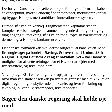
regering vil sætte fokus på.
Derfor vil Danske Iværksættere arbejde for at gøre formandskabet til
et vendepunkt, hvor vi endelig åbner markedet, mobiliserer kapital
og bygger Europas mest ambitiøse innovationsøkosystem.
Europa står ved en korsvej. Fragmenterede kapitalmarkeder,
komplekse selskabsregler, usammenhængende dataregulering og
tung adgang til forskning står i vejen for europæisk iværksætteri og
dermed også Europas konkurrenceevne.
Det danske formandskab skal derfor bruges til at bane vejen. Med
fire nøglesager på bordet –
Savings & Investment Union, 28th
Regime, Digital Fairness Act og Innovation Act
– har Danmark
mulighed for at sætte retningen for et EU, der arbejder med
iværksættere, og ikke imod dem.
Vi vil præge EU i en retning, hvor opsparing bliver til investering,
hvor man kan starte et selskab på tværs af grænser med ét klik, hvor
digital regulering beskytter uden at kvæle, og hvor forskning og
teknologi bliver til virksomheder, ikke rapporter.
Sager den danske regering skal holde øje
med