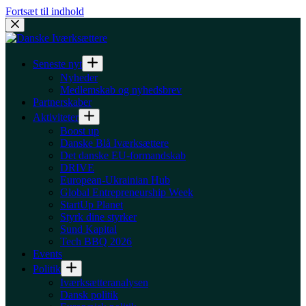
Fortsæt til indhold
Seneste nyt
Nyheder
Medlemskab og nyhedsbrev
Partnerskaber
Aktiviteter
Boost up
Danske Blå Iværksættere
Det danske EU-formandskab
DRIVE
European-Ukrainian Hub
Global Entrepreneurship Week
StartUp Planet
Styrk dine styrker
Sund Kapital
Tech BBQ 2026
Events
Politik
Iværksætteranalysen
Dansk politik