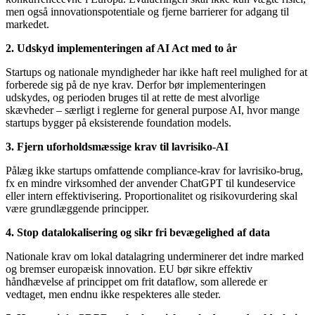
men også innovationspotentiale og fjerne barrierer for adgang til
markedet.
2. Udskyd implementeringen af AI Act med to år
Startups og nationale myndigheder har ikke haft reel mulighed for at
forberede sig på de nye krav. Derfor bør implementeringen
udskydes, og perioden bruges til at rette de mest alvorlige
skævheder – særligt i reglerne for general purpose AI, hvor mange
startups bygger på eksisterende foundation models.
3. Fjern uforholdsmæssige krav til lavrisiko-AI
Pålæg ikke startups omfattende compliance-krav for lavrisiko-brug,
fx en mindre virksomhed der anvender ChatGPT til kundeservice
eller intern effektivisering. Proportionalitet og risikovurdering skal
være grundlæggende principper.
4. Stop datalokalisering og sikr fri bevægelighed af data
Nationale krav om lokal datalagring underminerer det indre marked
og bremser europæisk innovation. EU bør sikre effektiv
håndhævelse af princippet om frit dataflow, som allerede er
vedtaget, men endnu ikke respekteres alle steder.