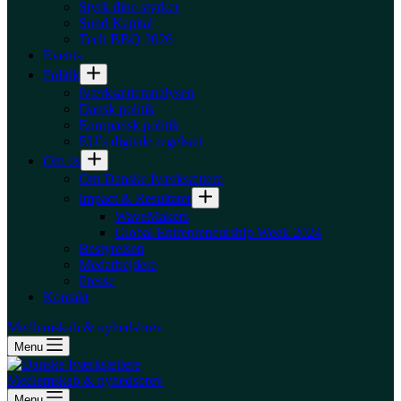
Styrk dine styrker
Sund Kapital
Tech BBQ 2026
Events
Politik
Iværksætteranalysen
Dansk politik
Europæisk politik
EU’s digitale regelsæt
Om os
Om Danske Iværksættere
Impact & Resultater
WaveMakers
Global Entrepreneurship Week 2024
Bestyrelsen
Medarbejdere
Presse
Kontakt
Medlemskab & nyhedsbrev
Menu
Medlemskab & nyhedsbrev
Menu