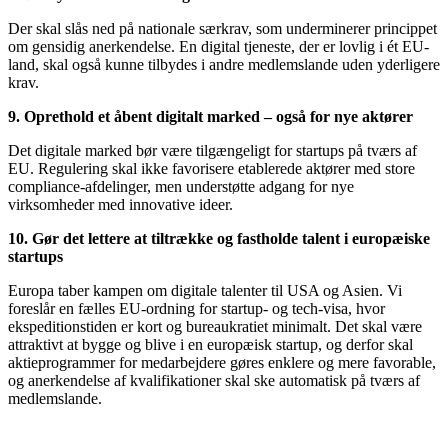
Der skal slås ned på nationale særkrav, som underminerer princippet
om gensidig anerkendelse. En digital tjeneste, der er lovlig i ét EU-
land, skal også kunne tilbydes i andre medlemslande uden yderligere
krav.
9. Oprethold et åbent digitalt marked – også for nye aktører
Det digitale marked bør være tilgængeligt for startups på tværs af
EU. Regulering skal ikke favorisere etablerede aktører med store
compliance-afdelinger, men understøtte adgang for nye
virksomheder med innovative ideer.
10. Gør det lettere at tiltrække og fastholde talent i europæiske
startups
Europa taber kampen om digitale talenter til USA og Asien. Vi
foreslår en fælles EU-ordning for startup- og tech-visa, hvor
ekspeditionstiden er kort og bureaukratiet minimalt. Det skal være
attraktivt at bygge og blive i en europæisk startup, og derfor skal
aktieprogrammer for medarbejdere gøres enklere og mere favorable,
og anerkendelse af kvalifikationer skal ske automatisk på tværs af
medlemslande.