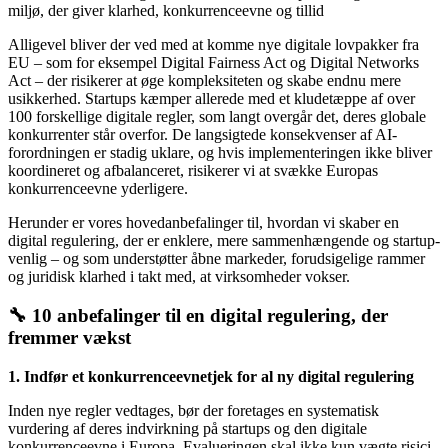
miljø, der giver klarhed, konkurrenceevne og tillid
Alligevel bliver der ved med at komme nye digitale lovpakker fra
EU – som for eksempel Digital Fairness Act og Digital Networks
Act – der risikerer at øge kompleksiteten og skabe endnu mere
usikkerhed. Startups kæmper allerede med et kludetæppe af over
100 forskellige digitale regler, som langt overgår det, deres globale
konkurrenter står overfor. De langsigtede konsekvenser af AI-
forordningen er stadig uklare, og hvis implementeringen ikke bliver
koordineret og afbalanceret, risikerer vi at svække Europas
konkurrenceevne yderligere.
Herunder er vores hovedanbefalinger til, hvordan vi skaber en
digital regulering, der er enklere, mere sammenhængende og startup-
venlig – og som understøtter åbne markeder, forudsigelige rammer
og juridisk klarhed i takt med, at virksomheder vokser.
🔧
10 anbefalinger til en digital regulering, der
fremmer vækst
1. Indfør et konkurrenceevnetjek for al ny digital regulering
Inden nye regler vedtages, bør der foretages en systematisk
vurdering af deres indvirkning på startups og den digitale
konkurrenceevne i Europa. Evalueringen skal ikke kun vægte risici,