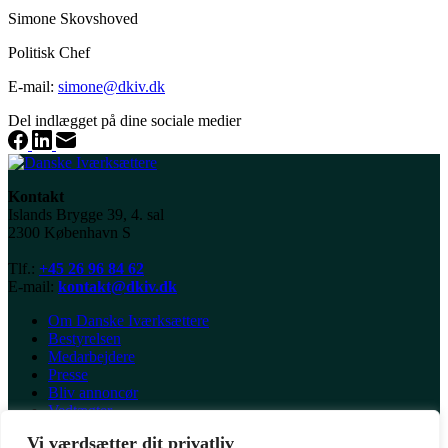
Simone Skovshoved
Politisk Chef
E-mail:
simone@dkiv.dk
Del indlægget på dine sociale medier
Kontakt
Islands Brygge 39, 4. sal
2300 København S
Tlf.:
+45 26 96 84 62
E-mail:
kontakt@dkiv.dk
Om Danske Iværksættere
Bestyrelsen
Medarbejdere
Presse
Bliv annoncør
Vedtægter
Vi værdsætter dit privatliv
Dansk politik