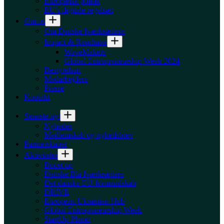
Europæisk politik
EU’s digitale regelsæt
Om os
Om Danske Iværksættere
Impact & Resultater
WaveMakers
Global Entrepreneurship Week 2024
Bestyrelsen
Medarbejdere
Presse
Kontakt
Seneste nyt
Nyheder
Medlemskab og nyhedsbrev
Partnerskaber
Aktiviteter
Boost up
Danske Blå Iværksættere
Det danske EU-formandskab
DRIVE
European-Ukrainian Hub
Global Entrepreneurship Week
StartUp Planet