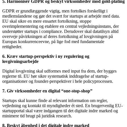
5. Harmonisér GDPR og beskyt virksomheder mod gold-plating
GDPR er grundlæggende vigtig, men fortolkes forskelligt i
medlemslandene og gør det svært for startups at arbejde med data.
EU skal sikre en mere ensartet fortolkning, stoppe
overimplementering og etablere en central vejledningsinstans, der
understøtter startups i compliance. Derudover skal datatilsyn altid
overveje påvirkningen af deres fortolkning af lovgivningen på
Europas konkurrenceevne, på lige fod med fundamentale
rettigheder.
6. Kræv startup-perspektiv i ny regulering og
lovgivningsarbejde
Digital lovgivning skal udformes med input fra dem, der bygges
reglerne til. EU bør sikre systematisk inddragelse af startup-
organisationer og founder-perspektiver i hele policyprocessen.
7. Giv virksomheder en digital “one-stop-shop”
Startups skal kunne finde al relevant information om regler,
vejledning og kontakt til myndigheder ét sted. En brugervenlig EU-
startupportal skal være indgangen til det digitale indre marked og
minimere tid brugt på juridisk research.
8. Beskyt åbenhed i det digitale indre marked