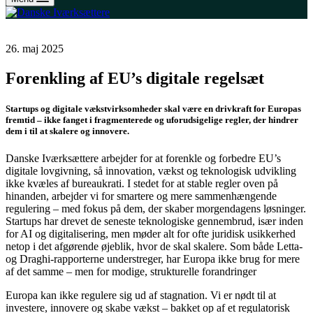
26. maj 2025
Forenkling af EU’s digitale regelsæt
Startups og digitale vækstvirksomheder skal være en drivkraft for Europas
fremtid – ikke fanget i fragmenterede og uforudsigelige regler, der hindrer
dem i til at skalere og innovere.
Danske Iværksættere arbejder for at forenkle og forbedre EU’s
digitale lovgivning, så innovation, vækst og teknologisk udvikling
ikke kvæles af bureaukrati. I stedet for at stable regler oven på
hinanden, arbejder vi for smartere og mere sammenhængende
regulering – med fokus på dem, der skaber morgendagens løsninger.
Startups har drevet de seneste teknologiske gennembrud, især inden
for AI og digitalisering, men møder alt for ofte juridisk usikkerhed
netop i det afgørende øjeblik, hvor de skal skalere. Som både Letta-
og Draghi-rapporterne understreger, har Europa ikke brug for mere
af det samme – men for modige, strukturelle forandringer
Europa kan ikke regulere sig ud af stagnation. Vi er nødt til at
investere, innovere og skabe vækst – bakket op af et regulatorisk