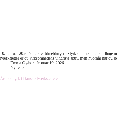
19. februar 2026 Nu åbner tilmeldingen: Styrk din mentale bundlinj
iværksætter er du virksomhedens vigtigste aktiv, men hvornår har du si
Emma Øyås
februar 19, 2026
Nyheder
Året der gik i Danske Iværksættere