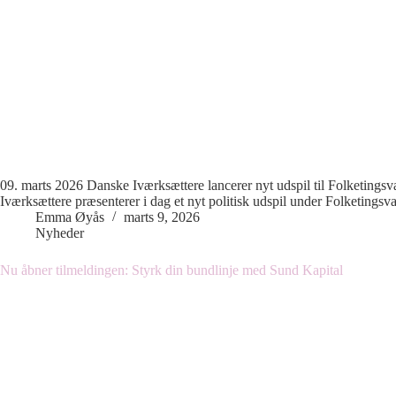
09. marts 2026 Danske Iværksættere lancerer nyt udspil til Folketin
Iværksættere præsenterer i dag et nyt politisk udspil under Folketingsv
Emma Øyås
marts 9, 2026
Nyheder
Nu åbner tilmeldingen: Styrk din bundlinje med Sund Kapital