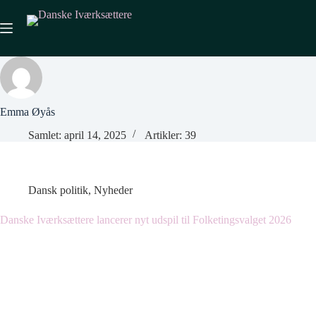
Fortsæt
til
indhold
Emma Øyås
Samlet: april 14, 2025
Artikler: 39
Dansk politik
,
Nyheder
Danske Iværksættere lancerer nyt udspil til Folketingsvalget 2026