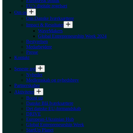
Europæisk politik
EU’s digitale regelsæt
Om os
Om Danske Iværksættere
Impact & Resultater
WaveMakers
Global Entrepreneurship Week 2024
Bestyrelsen
Medarbejdere
Presse
Kontakt
Seneste nyt
Nyheder
Medlemskab og nyhedsbrev
Partnerskaber
Aktiviteter
Boost up
Danske Blå Iværksættere
Det danske EU-formandskab
DRIVE
European-Ukrainian Hub
Global Entrepreneurship Week
StartUp Planet