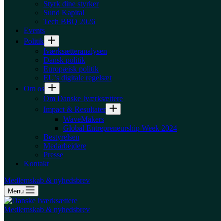
Styrk dine styrker
Sund Kapital
Tech BBQ 2026
Events
Politik
Iværksætteranalysen
Dansk politik
Europæisk politik
EU’s digitale regelsæt
Om os
Om Danske Iværksættere
Impact & Resultater
WaveMakers
Global Entrepreneurship Week 2024
Bestyrelsen
Medarbejdere
Presse
Kontakt
Medlemskab & nyhedsbrev
Menu
Medlemskab & nyhedsbrev