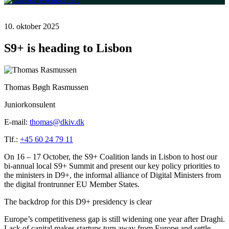
10. oktober 2025
S9+ is heading to Lisbon
Thomas Bøgh Rasmussen
Juniorkonsulent
E-mail:
thomas@dkiv.dk
Tlf.:
+45 60 24 79 11
On 16 – 17 October, the S9+ Coalition lands in Lisbon to host our
bi-annual local S9+ Summit and present our key policy priorities to
the ministers in D9+, the informal alliance of Digital Ministers from
the digital frontrunner EU Member States.
The backdrop for this D9+ presidency is clear
Europe’s competitiveness gap is still widening one year after Draghi.
Lack of capital makes startups turn away from Europe and settle