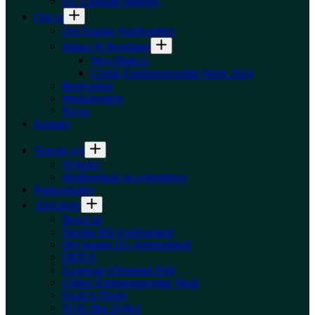
EU’s digitale regelsæt
Om os
Om Danske Iværksættere
Impact & Resultater
WaveMakers
Global Entrepreneurship Week 2024
Bestyrelsen
Medarbejdere
Presse
Kontakt
Seneste nyt
Nyheder
Medlemskab og nyhedsbrev
Partnerskaber
Aktiviteter
Boost up
Danske Blå Iværksættere
Det danske EU-formandskab
DRIVE
European-Ukrainian Hub
Global Entrepreneurship Week
StartUp Planet
Styrk dine styrker