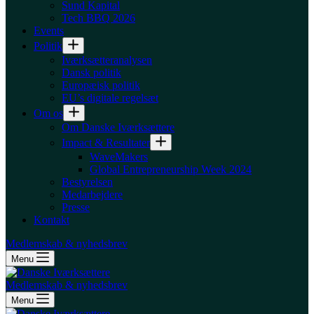
Sund Kapital
Tech BBQ 2026
Events
Politik
Iværksætteranalysen
Dansk politik
Europæisk politik
EU’s digitale regelsæt
Om os
Om Danske Iværksættere
Impact & Resultater
WaveMakers
Global Entrepreneurship Week 2024
Bestyrelsen
Medarbejdere
Presse
Kontakt
Medlemskab & nyhedsbrev
Menu
Medlemskab & nyhedsbrev
Menu