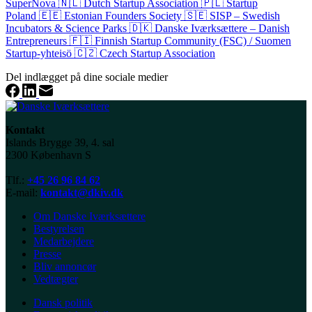
SuperNova
🇳🇱
Dutch Startup Association
🇵🇱
Startup
Poland
🇪🇪
Estonian Founders Society
🇸🇪
SISP – Swedish
Incubators & Science Parks
🇩🇰
Danske Iværksættere – Danish
Entrepreneurs
🇫🇮
Finnish Startup Community (FSC) / Suomen
Startup-yhteisö
🇨🇿
Czech Startup Association
Del indlægget på dine sociale medier
Kontakt
Islands Brygge 39, 4. sal
2300 København S
Tlf.:
+45 26 96 84 62
E-mail:
kontakt@dkiv.dk
Om Danske Iværksættere
Bestyrelsen
Medarbejdere
Presse
Bliv annoncør
Vedtægter
Dansk politik