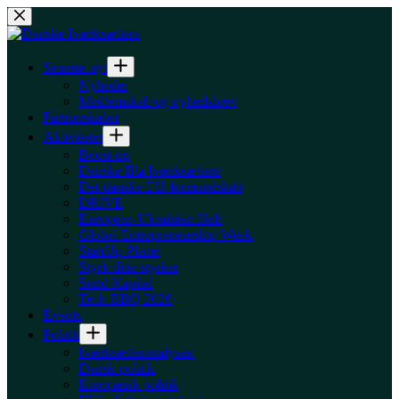
Fortsæt
til
indhold
Seneste nyt
Nyheder
Medlemskab og nyhedsbrev
Partnerskaber
Aktiviteter
Boost up
Danske Blå Iværksættere
Det danske EU-formandskab
DRIVE
European-Ukrainian Hub
Global Entrepreneurship Week
StartUp Planet
Styrk dine styrker
Sund Kapital
Tech BBQ 2026
Events
Politik
Iværksætteranalysen
Dansk politik
Europæisk politik