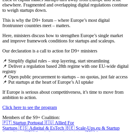
elsewhere. Fragmented and overlapping digital regulations continue
to weigh startups down.
This is why the D9+ forum – where Europe’s most digital
frontrunner countries meet – matters.
Here, ministers discuss how to strengthen Europe’s single market
and improve framework conditions for startups and scaleups.
Our declaration is a call to action for D9+ ministers
📌 Simplify digital rules – stop layering, start streamlining
📌 Deliver a regulation based 28th regime with one EU-wide digital
registry
📌 Open public procurement to startups – no quotas, just fair access
📌 Put startups at the heart of Europe’s AI uptake
If Europe is serious about competitiveness, it’s time to move from
ambition to action.
Click here to see the program
Members of the S9+ Coalition:
🇵🇹
Startup Portugal
🇪🇺
Allied For
Startups
🇪🇸
Adigital
&
EsTech
🇧🇪
Scale-Ups.eu
&
Startup